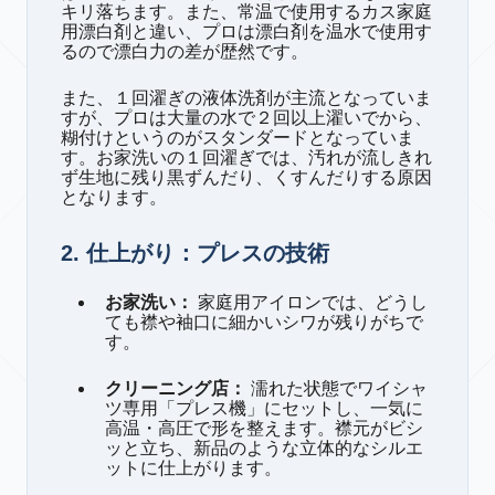
キリ落ちます。また、常温で使用するカス家庭
用漂白剤と違い、プロは漂白剤を温水で使用す
るので漂白力の差が歴然です。
また、１回濯ぎの液体洗剤が主流となっていま
すが、プロは大量の水で２回以上濯いでから、
糊付けというのがスタンダードとなっていま
す。お家洗いの１回濯ぎでは、汚れが流しきれ
ず生地に残り黒ずんだり、くすんだりする原因
となります。
2. 仕上がり：プレスの技術
お家洗い：
家庭用アイロンでは、どうし
ても襟や袖口に細かいシワが残りがちで
す。
クリーニング店：
濡れた状態でワイシャ
ツ専用「プレス機」にセットし、一気に
高温・高圧で形を整えます。襟元がビシ
ッと立ち、新品のような立体的なシルエ
ットに仕上がります。