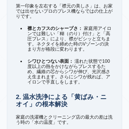
第一印象を左右する「襟元の美しさ」は、お家
では出せないプロのプレス機ならではの仕上が
りです。
襟とカフスのシャープさ：
家庭用アイロ
ンでは難しい「糊（のり）付け」と「高
圧プレス」により、襟がビシッと立ちま
す。ネクタイを締めた時のVゾーンの決
まり方が格段に変わります。
シワひとつない表面：
濡れた状態で100
度以上の熱をかけながらプレスするた
め、繊維の芯からシワが伸び、光沢感さ
え生まれます。さらにシワが残れば、ア
イロンで手直しをします。
2. 温水洗浄による「黄ばみ・ニ
オイ」の根本解決
家庭の洗濯機とクリーニング店の最大の差は洗
う時の「水の温度」です。