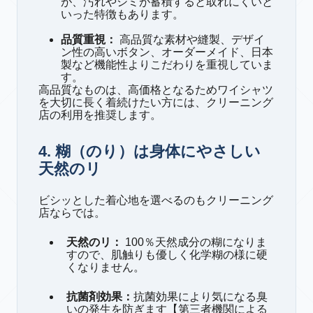
が、汚れやシミが蓄積すると取れにくいと
いった特徴もあります。
品質重視：
高品質な素材や縫製、デザイ
ン性の高いボタン、オーダーメイド、日本
製など機能性よりこだわりを重視していま
す。
高品質なものは、高価格となるためワイシャツ
を大切に長く着続けたい方には、クリーニング
店の利用を推奨します。
4. 糊（のり）は身体にやさしい
天然のリ
ビシッとした着心地を選べるのもクリーニング
店ならでは。
天然のリ：
100％天然成分の糊になりま
すので、肌触りも優しく化学糊の様に硬
くなりません。
抗菌剤効果：
抗菌効果により気になる臭
いの発生を防ぎます【第三者機関による