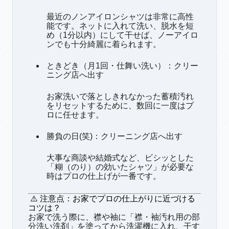
最近のノンアイロンシャツは非常に高性
能です。ネットに入れて洗い、脱水を短
め（1分以内）にして干せば、ノーアイロ
ンでも十分綺麗に着られます。
ときどき（月1回・仕舞い洗い）：クリー
ニング店へ出す
お家洗いで落としきれなかった蓄積汚れ
をリセットするために、数回に一度はプ
ロに任せます。
勝負の日(笑)：クリーニング店へ出す
大事な商談や結婚式など、ビシッとした
「糊（のり）の効いたシャツ」が必要な
時はプロの仕上げが一番です。
⚠️ 注意点：お家でプロの仕上がりに近づける
コツは？
お家で洗う際に、襟や袖に「襟・袖汚れ用の部
分洗い洗剤」を塗ってから洗濯機に入れ、干す