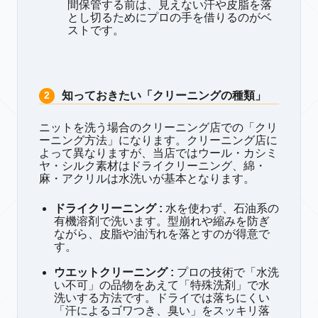
間保管する前は、見えない汗や皮脂を落
とし切るためにプロの手を借りるのがベ
ストです。
知っておきたい「クリーニングの種類」
ニットを洗う場合のクリーニング店での「クリ
ーニング方法」になります。クリーニング店に
よって異なりますが、当店ではウール・カシミ
ヤ・シルク素材はドライクリーニング、綿・
麻・アクリルは水洗いが基本となります。
ドライクリーニング :
水を使わず、石油系の
有機溶剤で洗います。型崩れや縮みを防ぎ
ながら、皮脂や油汚れを落とすのが得意で
す。
ウエットクリーニング
:
プロの技術で「水洗
い不可」の品物をあえて「特殊洗剤」で水
洗いする方法です。ドライでは落ちにくい
「汗によるゴワつき、臭い」をスッキリ落