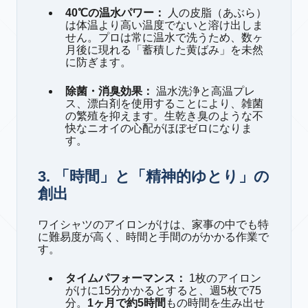
40℃の温水パワー：
人の皮脂（あぶら）
は体温より高い温度でないと溶け出しま
せん。プロは常に温水で洗うため、数ヶ
月後に現れる「蓄積した黄ばみ」を未然
に防ぎます。
除菌・消臭効果：
温水洗浄と高温プレ
ス、漂白剤を使用することにより、雑菌
の繁殖を抑えます。生乾き臭のような不
快なニオイの心配がほぼゼロになりま
す。
3. 「時間」と「精神的ゆとり」の
創出
ワイシャツのアイロンがけは、家事の中でも特
に難易度が高く、時間と手間のがかかる作業で
す。
タイムパフォーマンス：
1枚のアイロン
がけに15分かかるとすると、週5枚で75
分。
1ヶ月で約5時間
もの時間を生み出せ