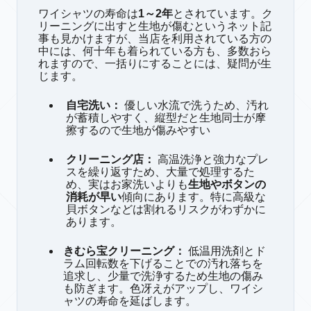
ワイシャツの寿命は
1～2年
とされています。ク
リーニングに出すと生地が傷むというネット記
事も見かけますが、当店を利用されている方の
中には、何十年も着られている方も、多数おら
れますので、一括りにすることには、疑問が生
じます。
自宅洗い：
優しい水流で洗うため、汚れ
が蓄積しやすく、縦型だと生地同士が摩
擦するので生地が傷みやすい
クリーニング店：
高温洗浄と強力なプレ
スを繰り返すため、大量で処理するた
め、実はお家洗いよりも
生地やボタンの
消耗が早い
傾向にあります。特に高級な
貝ボタンなどは割れるリスクがわずかに
あります。
きむら宝クリーニング
：
低温用洗剤とド
ラム回転数を下げることでの汚れ落ちを
追求し、少量で洗浄するため生地の傷み
も防ぎます。色冴えがアップし、ワイシ
ャツの寿命を延ばします。