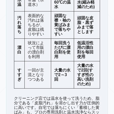
60℃の温
水(縮み軽
温
道水）
水
減のため)
表面的な
頑固な
汚
頑固な皮
汚れは落
襟・袖の
れ
脂・黒ず
ちるが、
黄ばみま
落
みまで落
皮脂は残
で落ちや
ち
とします
りやすい
すい
状況によ
毎回洗う
低温活性
漂
って市販
たびに漂
用の漂白
白
の漂白剤
白剤を使
剤を毎回
を利用
用
使用
大量の水
す
一回が主
大量の水
で2回(す
す
流となり
で2～3
すぎ性の
ぎ
つつある
回
高い洗剤
のため)
クリーニング店では温水を使って洗うため、脂
分である「皮脂汚れ」を溶かし出す力が圧倒的
に高いです。自宅では落ちにくい「蓄積した黄
ばみ」も、プロの専用洗剤と温水洗浄ならスッ