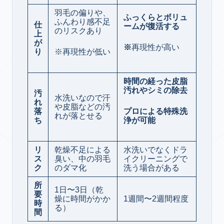
羽毛の偏りや、
ふっくらとボリュ
ふんわり感不足
仕
ームが復活する
のリスクあり
上
が
※
再現性が高い
り
※再現性が低い
時間の経った皮脂
汚れやシミの除去
汚
水洗いなので汗
れ
や皮脂などの汚
落
プロによる特殊洗
れが落とせる
ち
浄が可能
リ
乾燥不足による
水洗いでなくドラ
ス
臭い、中の羽毛
イクリーニングで
ク
のダマ化
洗う場合がある
所
1日〜3日（乾
要
燥に時間がかか
1週間〜2週間程度
時
る）
間