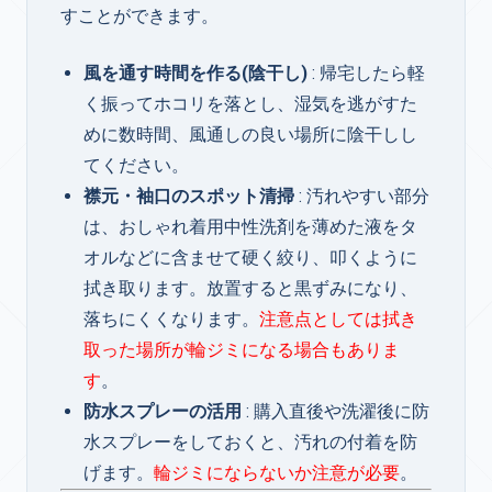
すことができます。
風を通す時間を作る(陰干し)
: 帰宅したら軽
く振ってホコリを落とし、湿気を逃がすた
めに数時間、風通しの良い場所に陰干しし
てください。
襟元・袖口のスポット清掃
: 汚れやすい部分
は、おしゃれ着用中性洗剤を薄めた液をタ
オルなどに含ませて硬く絞り、叩くように
拭き取ります。放置すると黒ずみになり、
落ちにくくなります。
注意点としては拭き
取った場所が輪ジミになる場合もありま
す
。
防水スプレーの活用
: 購入直後や洗濯後に防
水スプレーをしておくと、汚れの付着を防
げます。
輪ジミにならないか注意が必要
。