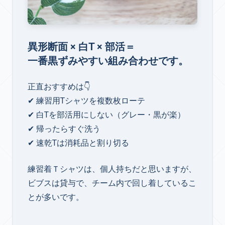
異形断面 × 白T × 部活＝
一番黒ずみやすい組み合わせ
です。
正直おすすめは👇
✔ 練習用Tシャツを複数枚ローテ
✔ 白Tを部活用にしない（グレー・黒が楽）
✔ 帰ったらすぐ洗う
✔ 速乾Tは消耗品と割り切る
練習着Ｔシャツは、個人持ちだと思いますが、
ビブスは貸与で、チーム内で回し着しているこ
とが多いです。