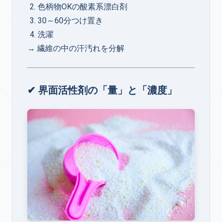
色柄物OKの酸素系漂白剤
30～60分つけ置き
洗濯
→ 繊維の中の汗汚れを分解
✔ 界面活性剤の「量」と「濃度」