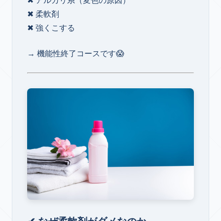
✖ アルカリ系（変色の原因）
✖ 柔軟剤
✖ 強くこする
→ 機能性終了コースです😱